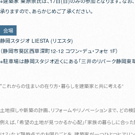
※建築家 栗原崇氏は、17日(日)のみの参加となります。な
承りますので、あらかじめご了承ください。
会場
静岡スタジオ LIESTA (リエスタ)
（静岡市葵区西草深町12-12 コワン・デュ・フォセ 1F）
※駐車場は静岡スタジオ近くにある「三井のリパーク静岡東
‟これからの住まいの在り方・暮らしを建築家と共に考える”
土地探しや新築の計画、リフォームやリノベーションまで、どの検
例えば、「希望の土地が見つかるか心配」「家族の暮らしに合った
は？」など現時点でのお困りごとを、建築家が一つひとつヒアリン