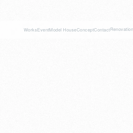
Renovatio
Works
Event
Model House
Concept
Contact